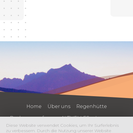
Home
Über uns
Regenhütte
Buchungsanfrage
AKTUELLES
Impressum
Diese Website verwendet Cookies, um Ihr Surferlebnis
AGBs
Grillhütte
Gästeinformation
zu verbessern. Durch die Nutzung unserer Website